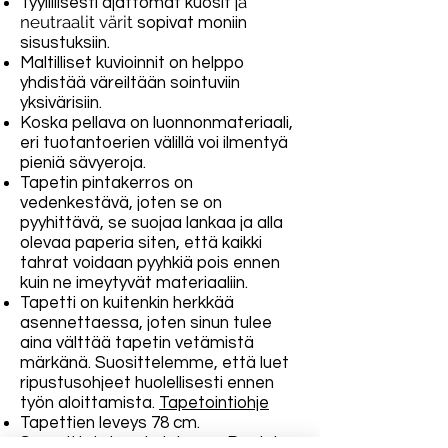
a
Tyylillisesti ajattomat kuosit j
neutraalit värit
sopivat moniin
sisustuksiin.
Maltilliset kuvioinnit on helppo
yhdistää väreiltään sointuviin
yksivärisiin.
Koska pellava on luonnonmateriaali,
eri tuotantoerien välillä voi ilmentyä
pieniä sävyeroja.
Tapetin pintakerros on
vedenkestävä, joten se on
pyyhittävä, se suojaa lankaa ja alla
olevaa paperia siten, että kaikki
tahrat voidaan pyyhkiä pois ennen
kuin ne imeytyvät materiaaliin.
Tapetti on kuitenkin herkkää
asennettaessa, joten sinun tulee
aina välttää tapetin vetämistä
märkänä. Suosittelemme, että luet
ripustusohjeet huolellisesti ennen
työn aloittamista.
Tapetointiohje
Tapettien leveys 78 cm.
Suunnittelu ja valmistus on Ruotsin